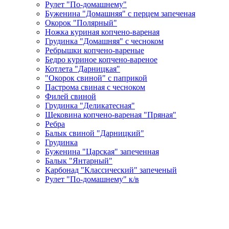
Рулет "По-домашнему"
Буженина "Домашняя" с перцем запеченая
Окорок "Полярный"
Ножка куриная копчено-вареная
Грудинка "Домашняя" с чесноком
Ребрышки копчено-вареные
Бедро куриное копчено-вареное
Котлета "Дарницкая"
"Окорок свиной" с паприкой
Пастрома свиная с чесноком
Филей свиной
Грудинка "Деликатесная"
Щековина копчено-вареная "Пряная"
Ребра
Балык свиной "Дарницкий"
Грудинка
Буженина "Царская" запеченная
Балык "Янтарный"
Карбонад "Классический" запеченый
Рулет "По-домашнему" к/в