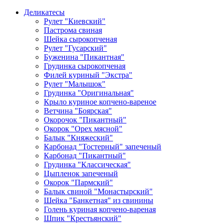
Деликатесы
Рулет "Киевский"
Пастрома свиная
Шейка сырокопченая
Рулет "Гусарский"
Буженина "Пикантная"
Грудинка сырокопченая
Филей куриный "Экстра"
Рулет "Малышок"
Грудинка "Оригинальная"
Крыло куриное копчено-вареное
Ветчина "Боярская"
Окорочок "Пикантный"
Окорок "Орех мясной"
Балык "Княжеский"
Карбонад "Тостерный" запеченый
Карбонад "Пикантный"
Грудинка "Классическая"
Цыпленок запеченый
Окорок "Пармский"
Балык свиной "Монастырский"
Шейка "Банкетная" из свинины
Голень куриная копчено-вареная
Шпик "Крестьянский"